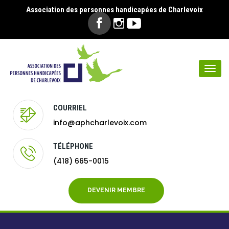
Association des personnes handicapées de Charlevoix
Togg
navi
COURRIEL
info@aphcharlevoix.com
TÉLÉPHONE
(418) 665-0015
DEVENIR MEMBRE