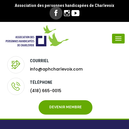
Association des personnes handicapées de Charlevoix
Togg
navi
COURRIEL
info@aphcharlevoix.com
TÉLÉPHONE
(418) 665-0015
DEVENIR MEMBRE